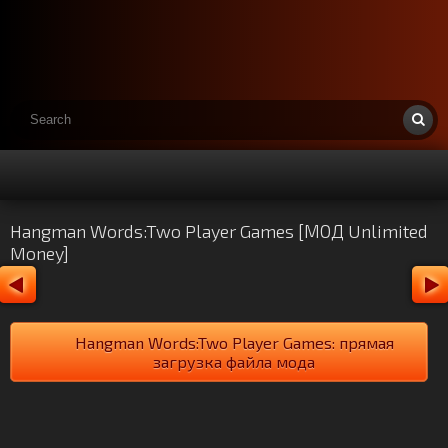
Hangman Words:Two Player Games [МОД Unlimited
Money]
Hangman Words:Two Player Games: прямая
загрузка файла мода