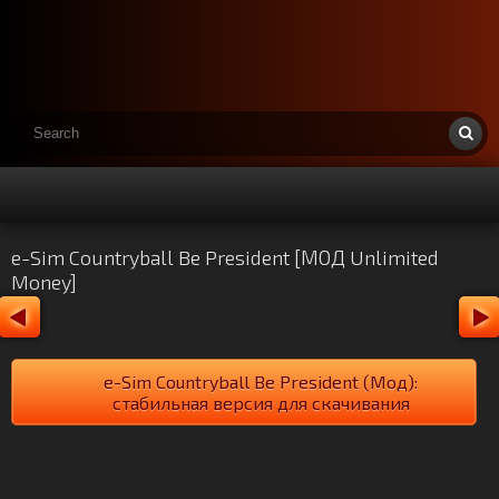
e-Sim Countryball Be President [МОД Unlimited
Money]
e-Sim Countryball Be President (Мод):
стабильная версия для скачивания