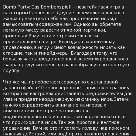
Bomb Party: Das Bombenspiel! - незатейливая игра в
категории Словесные. Другие экземпляры данного
жанра презентуют себя как простенькие игры, с
замысловатым содержанием. Однако вы обретёте
немалую массу радости от яркой картинки,
прикольной музыки и стремительности
происходящего в игре. Благодаря лаконичному
управлению, в игру имеют возможность играть как
старшие, так и тинейджеры. Благодаря тому, что
большая часть представленных экземпляров данного
жанра предусмотрены на разнообразную возрастную
группу.
Что же мы приобретаем совокупно с установкой
данного файла? Первоочерёдное - приятную графику,
которая не настроена действовать раздражителем для
глаз и придает неординарную изюминку игре. Затем,
нужно сосредоточить внимание на игровых
композициях, которые различаются
индивидуальностью и полностью подсвечивают всё,
что происходит в игре. Так же, простое и внятное
управление. Вам не стоит ломать голову над поиском
нужных действий, или подбирать кнопки управления -