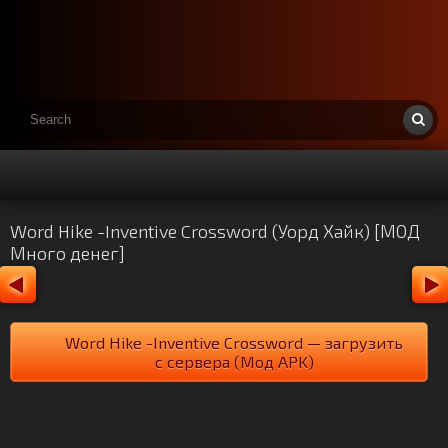
Word Hike -Inventive Crossword (Уорд Хайк) [МОД
Много денег]
Word Hike -Inventive Crossword — загрузить
с сервера (Мод APK)