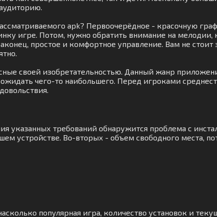
 аудиторию.
ассматриваемого apk? Первоочерёдное - красочную графи
инку игре. Потом, нужно обратить внимание на мелодии
аконец, простое и комфортное управление. Вам не стоит 
ятно.
есные своей изобретательностью. Данный жанр приложений
о ожидать чего-то наибольшего. Перед игроками среднес
довольствия.
ния указанных требований обнаружится проблема с инста
шем устройстве. Во-вторых - объем свободного места, по
асколько популярная игра, количество установок и текущ