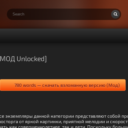
[МОД Unlocked]
780 words — скачать взломанную версию (Мод)
. Все экземпляры данной категории представляют собой п
восторга от яркой картинки, приятной мелодии и скорост
ать как совершеннолетнее, так и дети. Поскольку больш