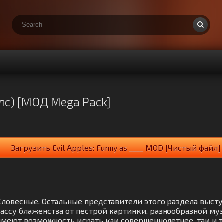
пплс) [МОД Mega Pack]
Загрузить Evil Apples: Funny as ____ MOD [Чистый файл]
нре Словесные. Остальные представители этого раздела вы
ссу блаженства от пестрой картинки, разнообразной му
меют возможность играть как совершеннолетнее, так и т