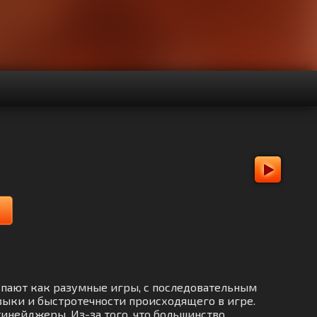
ступают как разумные игры, с последовательным
зыки и быстротечности происходящего в игре.
инейджеры. Из-за того, что большинство