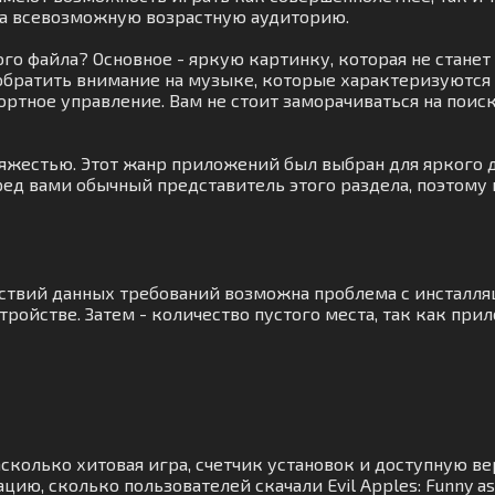
на всевозможную возрастную аудиторию.
го файла? Основное - яркую картинку, которая не станет
обратить внимание на музыке, которые характеризуются 
ортное управление. Вам не стоит заморачиваться на поис
тяжестью. Этот жанр приложений был выбран для яркого д
ред вами обычный представитель этого раздела, поэтому 
тствий данных требований возможна проблема с инсталл
ройстве. Затем - количество пустого места, так как при
сколько хитовая игра, счетчик установок и доступную вер
ию, сколько пользователей скачали Evil Apples: Funny as 