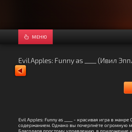
МЕНЮ
Evil Apples: Funny as ____ (Ивил Э
Evil Apples: Funny as ____ - красивая игра в жа
содержанием. Однако вы почерпнёте огромную ма
Благодаря простому управлению, в приложение и