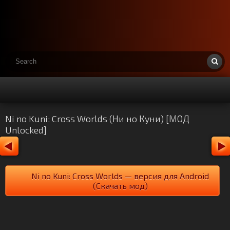
Ni no Kuni: Cross Worlds (Ни но Куни) [МОД
Unlocked]
Ni no Kuni: Cross Worlds — версия для Android
(Скачать мод)