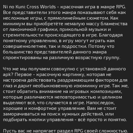
Ni no Kuni: Cross Worlds - красочная игра в жанре RPG.
Все представители этого жанра показывают себя как
несложные игры, с прямолинейным сюжетом. Как
минимум вы приобретёте немалую массу блаженства
от лаконичной графики, прикольной музыки и
стремительности происходящего в игре. Благодаря
понятному управлению, в игру могут играть как
совершеннолетнее, так и подростки. Потому что
большинство представителей данного жанра
спроектированы на различную возрастную группу.
Что же мы получаем совокупно с установкой данного
apk? Первое - красочную картинку, которая не
настроена действовать раздражающим фактором для
глаз и дарит необыкновенную изюминку игре. Так же,
стоит обратить внимание на игровых композициях,
которые различаются неповторимостью и целиком
выделяют всё, что случается в игре. Напоследок,
хорошее и комфортное управление. Вам не стоит
заморачиваться на поиск нужных действий, или
подбирать кнопки управления - всё просто и понятно.
Пусть вас не напрягает раздел RPG своей сложностью.