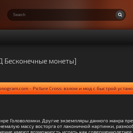
ОД Бесконечные монеты]
nogram.com - Picture Cross: взлом и мод с быстрой устан
 жанре Головоломки. Другие экземпляры данного жанра пр
немалую массу восторга от лаконичной картинки, разноо
жение имеют возможность играть как совершеннолетнее, т