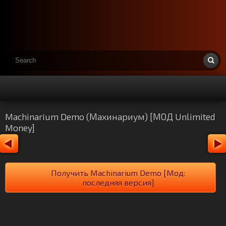
Machinarium Demo (Махинариум) [МОД Unlimited
Money]
Получить Machinarium Demo [Мод:
последняя версия]