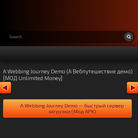
A Webbing Journey Demo (А Вебпутешествие демо)
[МОД Unlimited Money]
A Webbing Journey Demo — быстрый сервер
загрузки (Мод APK)