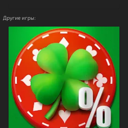
Другие игры: