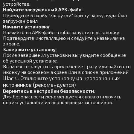
устройстве.
Найдите загруженный APK-файл
:
Перейдите в папку "Загрузки" или ту папку, куда был
загружен файл.
Начните установку
:
Нажмите на APK-файл, чтобы запустить установку.
Подтвердите инсталляцию и следуйте указаниям на
экране.
Завершите установку
:
После завершения установки вы увидите сообщение
об успешной установке.
Вы можете запустить приложение сразу или найти его
иконку на основном экране или в списке приложений.
Шаг 4: Отключите установку из неопознанных
источников (рекомендуется)
Вернитесь в настройки безопасности
:
Для безопасности рекомендуется снова отключить
опцию установки из неопознанных источников.