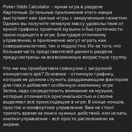
Poker Odds Calculator - яркая игра в разделе
Карточные. Остальные приложения этого жанра
выступают как зрелые игры, с закрученным сюжетом.
Однако вы получите немалую массу удовольствия от
яркой графики, приятной музыки и быстротечности
происходящего в игре. Благодаря отличному
управлению, в приложение могут играть как
совершеннолетнее, так и подростки. Из-за того, что
большая часть представителей данного раздела
предусмотрены на всевозможную возрастную группу.
Что же мы приобретаем совокупно с загрузкой
конкретного apk? Основное - отличную графику,
которая не должна служить раздражающим фактором
для глаз и добавляет особенную изюминку игре.
Затем, надо сосредоточить внимание на музыке,
которые отличаются оригинальностью и сполна
выделяют всё происходящие в игре. В конце концов,
простое и комфортное управление. Вам не стоит
тратить время на поиск нужных действий, или искать
кнопки управления - всё просто расположено на
экране.