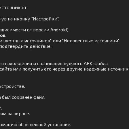
источников
ув на иконку "Настройки".
ависимости от версии Android).
ков
:
известных источников" или "Неизвестные источники".
 подтвердить действие.
ля нахождения и скачивания нужного APK-файла.
сайта или получить его через другие надежные источник
устройстве.
а был сохранён файл.
.
ям на экране.
рмацию об успешной установке.