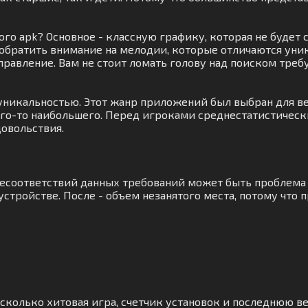
ого apk? Основное - классную графику, которая не буде
 обратить внимание на мелодии, которые отличаются уник
управление. Вам не стоит ломать голову над поиском тре
уникальностью. Этот жанр приложений был выбран для вес
его-то наибольшего. Перед игроками среднестатистическ
довольствия.
 несоответствий данных требований может быть проблема 
стройстве. После - объем незанятого места, потому что 
сколько хитовая игра, счетчик установок и последнюю ве