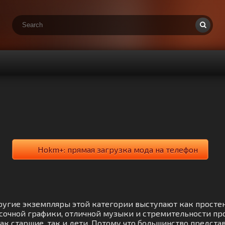
Hokm+: прямая загрузка мода на телефон
Другие экземпляры этой категории выступают как прост
сочной графики, отличной музыки и стремительности пр
ак старшие, так и дети. Потому что большинство предст