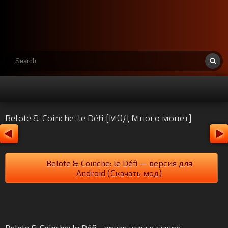
Belote & Coinche: le Défi [МОД Много монет]
Belote & Coinche: le Défi — версия для
Android (Скачать мод)
Belote & Coinche: le Défi - яркая игра в жанре