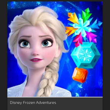
Disney Frozen Adventures