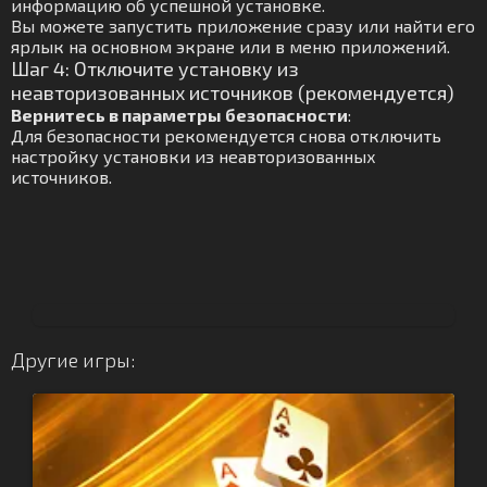
информацию об успешной установке.
Вы можете запустить приложение сразу или найти его
ярлык на основном экране или в меню приложений.
Шаг 4: Отключите установку из
неавторизованных источников (рекомендуется)
Вернитесь в параметры безопасности
:
Для безопасности рекомендуется снова отключить
настройку установки из неавторизованных
источников.
Другие игры: