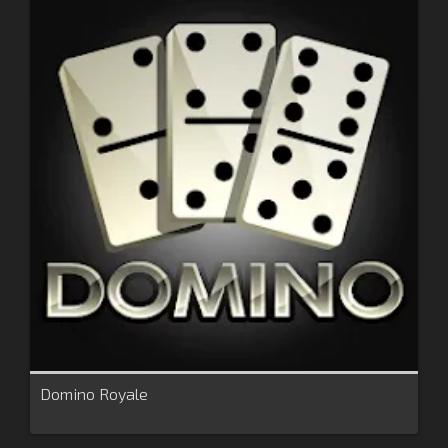
Domino Royale