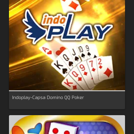
Indoplay-Capsa Domino QQ Poker