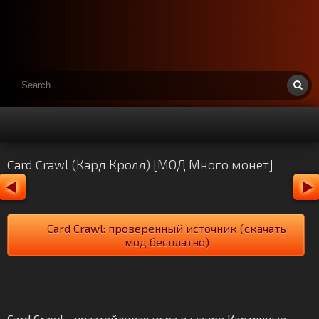
Card Crawl (Кард Кролл) [МОД Много монет]
Card Crawl: проверенный источник (скачать
мод бесплатно)
Card Crawl - незатейливая игра в жанре Карточные.