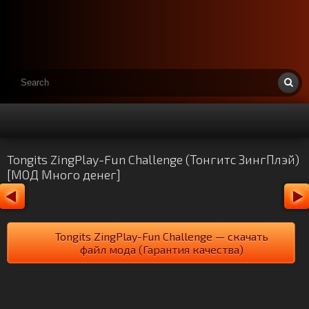
Tongits ZingPlay-Fun Challenge (Тонгитс ЗингПлэй)
[МОД Много денег]
Tongits ZingPlay-Fun Challenge — скачать
файл мода (Гарантия качества)