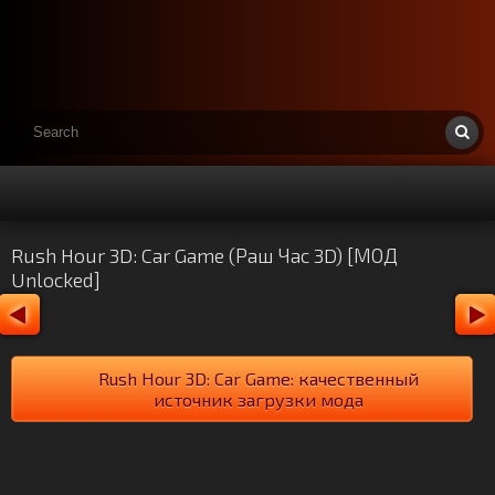
Rush Hour 3D: Car Game (Раш Час 3D) [МОД
Unlocked]
Rush Hour 3D: Car Game: качественный
источник загрузки мода