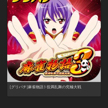
[グリパチ]麻雀物語3 役満乱舞の究極大戦