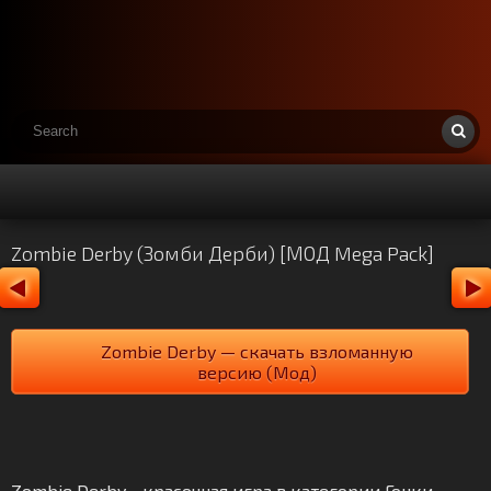
Zombie Derby (Зомби Дерби) [МОД Mega Pack]
Zombie Derby — скачать взломанную
версию (Мод)
Zombie Derby - красочная игра в категории Гонки.