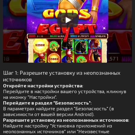
Шаг 1: Разрешите установку из неопознанных
источников
Откройте настройки устройства
:
Перейдите в настройки вашего устройства, кликнув
на иконку "Настройки".
Перейдите в раздел "Безопасность"
:
В параметрах найдите раздел "Безопасность" (в
зависимости от вашей версии Android).
Разрешите установку из неопознанных источников
:
Найдите настройку "Установка приложений из
неопознанных источников" или "Неизвестные