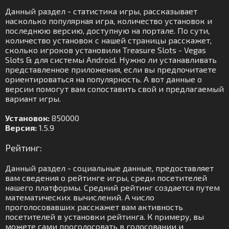
Данный раздел - статистика игры, рассказывает
насколько популярная игра, количество установок и
последнюю версию, доступную на портале. По сути,
количество установок с нашей страницы расскажет,
сколько игроков установили Treasure Slots - Vegas
Slots & для системы Android. Нужно ли устанавливать
представленное приложения, если вы предпочитаете
ориентироваться на популярность. А вот данные о
версии помогут вам сопоставить свой и предлагаемый
вариант игры.
Установок:
850000
Версия:
1.5.9
Рейтинг:
Данный раздел - социальные данные, предоставляет
вам сведения о рейтинге игры, среди посетителей
нашего платформы. Средний рейтинг создается путем
математических вычислений. А число
проголосовавших расскажет вам активность
посетителей в установки рейтинга. К примеру, вы
можете сами проголосовать в голосовании и