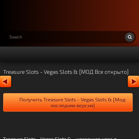
Treasure Slots - Vegas Slots & [МОД Все открыто]
Получить Treasure Slots - Vegas Slots & [Мод:
последняя версия]
Treasure Slots - Vegas Slots & - красочная игра в