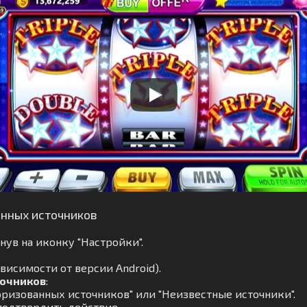
анных источников
ув на иконку "Настройки".
ависимости от версии Android).
точников
:
ризованных источников" или "Неизвестные источники".
подтвердить действие.