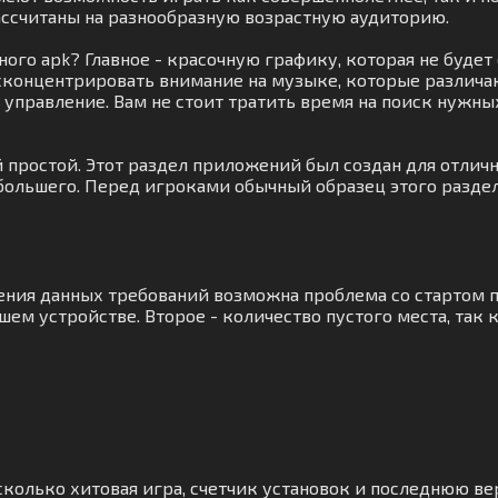
ассчитаны на разнообразную возрастную аудиторию.
ого apk? Главное - красочную графику, которая не будет
концентрировать внимание на музыке, которые различаю
е управление. Вам не стоит тратить время на поиск нужн
 простой. Этот раздел приложений был создан для отличн
большего. Перед игроками обычный образец этого раздел
дения данных требований возможна проблема со стартом 
ем устройстве. Второе - количество пустого места, так 
колько хитовая игра, счетчик установок и последнюю вер