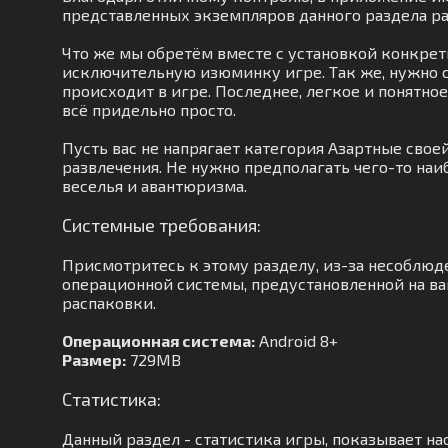
представленных экземпляров данного раздела р
Что же мы обретём вместе с установкой конкретн
исключительную изюминку игре. Так же, нужно с
происходит в игре. Последнее, легкое и понятно
всё придельно просто.
Пусть вас не напрягает категория Азартные своей
развлечения. Не нужно предполагать чего-то наи
веселья и авантюризма.
Системные требования:
Присмотритесь к этому разделу, из-за несоблю
операционной системы, предустановленной на ваш
распаковки.
Операционная система:
Android 8+
Размер:
729MB
Статистика:
Данный раздел - статистика игры, показывает нас