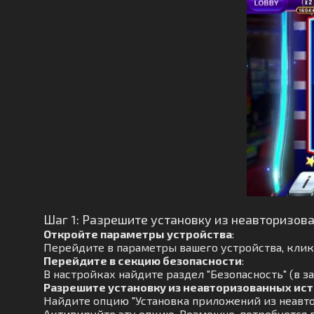
Шаг 1: Разрешите установку из неавторизов
Откройте параметры устройства
:
Перейдите в параметры вашего устройства, кликн
Перейдите в секцию безопасности
:
В настройках найдите раздел "Безопасность" (в з
Разрешите установку из неавторизованных ис
Найдите опцию "Установка приложений из неавто
Активируйте эту опцию. Возможно, потребуется 