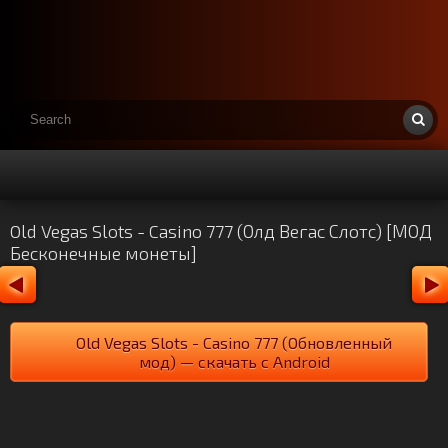
Old Vegas Slots - Casino 777 (Олд Вегас Слотс) [МОД
Бесконечные монеты]
Old Vegas Slots - Casino 777 (Обновленный
мод) — скачать с Android