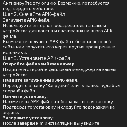
Активируйте эту опцию. Возможно, потребуется
подтвердить действие.
Шаг 2: Скачайте APK-файл
Загрузите APK-файл
:
Используйте интернет-обозреватель на вашем
устройстве для поиска и скачивания нужного APK-
файла.
Вы можете получить APK-файл с безопасного веб-
сайта или получить его через другие проверенные
источники.
Шаг 3: Установите APK-файл
Откройте файловый менеджер
:
Найдите и откройте файловый менеджер на вашем
устройстве.
Найдите загруженный APK-файл
:
Перейдите в папку "Загрузки" или ту папку, куда был
сохранён файл.
Начните установку
:
Нажмите на APK-файл, чтобы запустить установку.
Подтвердите установку и следуйте подсказкам на
экране.
Завершите установку
:
После завершения инсталляции вы увидите