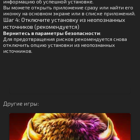
информацию об успешной установке.
Вы можете открыть приложение сразу или найти его
иконку на основном экране или в списке приложений.
Шаг 4: Отключите установку из неопознанных
источников (рекомендуется)
Вернитесь в параметры безопасности
:
Для предотвращения рисков рекомендуется снова
отключить опцию установки из неопознанных
источников.
Другие игры: