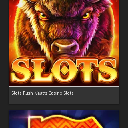
Slots Rush: Vegas Casino Slots