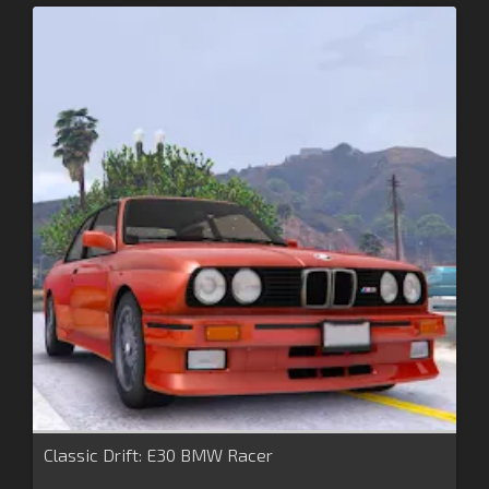
Classic Drift: E30 BMW Racer