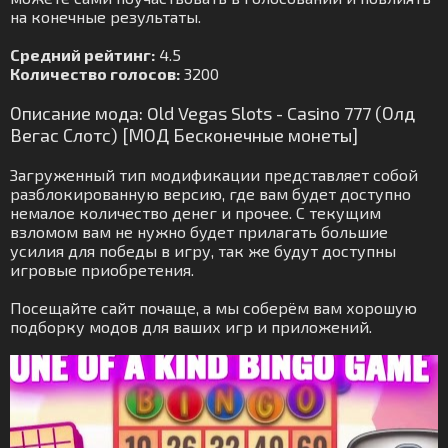
на конечные результаты.
Средний рейтинг:
4.5
Количество голосов:
3200
Описание мода: Old Vegas Slots - Casino 777 (Олд
Вегас Слотс) [МОД Бесконечные монеты]
Загруженный тип модификации представляет собой
разблокированную версию, где вам будет доступно
немалое количество денег и прочее. С текущим
взломом вам не нужно будет прилагать большие
усилия для победы в игру, так же будут доступны
игровые приобретения.
Посещайте сайт почаще, а мы соберём вам хорошую
подборку модов для ваших игр и приложений.