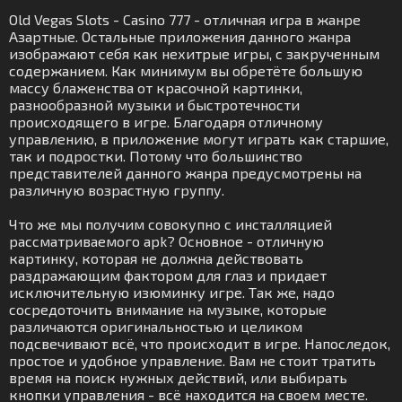
Old Vegas Slots - Casino 777 - отличная игра в жанре
Азартные. Остальные приложения данного жанра
изображают себя как нехитрые игры, с закрученным
содержанием. Как минимум вы обретёте большую
массу блаженства от красочной картинки,
разнообразной музыки и быстротечности
происходящего в игре. Благодаря отличному
управлению, в приложение могут играть как старшие,
так и подростки. Потому что большинство
представителей данного жанра предусмотрены на
различную возрастную группу.
Что же мы получим совокупно с инсталляцией
рассматриваемого apk? Основное - отличную
картинку, которая не должна действовать
раздражающим фактором для глаз и придает
исключительную изюминку игре. Так же, надо
сосредоточить внимание на музыке, которые
различаются оригинальностью и целиком
подсвечивают всё, что происходит в игре. Напоследок,
простое и удобное управление. Вам не стоит тратить
время на поиск нужных действий, или выбирать
кнопки управления - всё находится на своем месте.