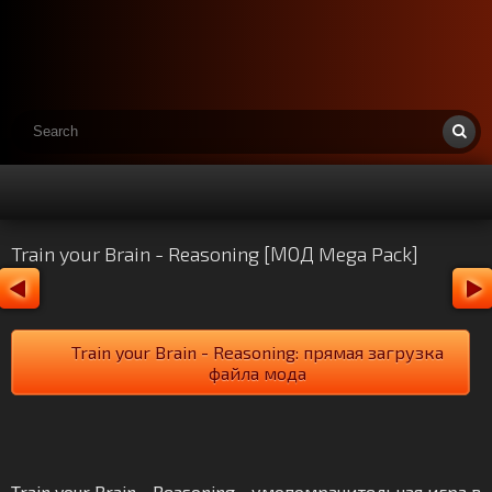
Train your Brain - Reasoning [МОД Mega Pack]
Train your Brain - Reasoning: прямая загрузка
файла мода
Train your Brain - Reasoning - умопомрачительная игра в