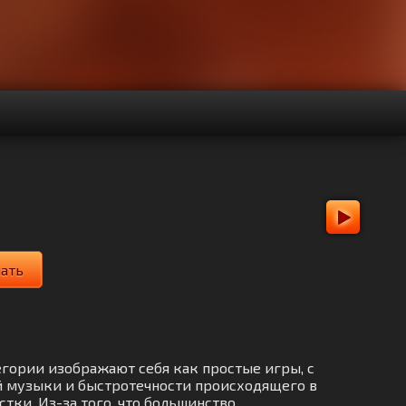
чать
егории изображают себя как простые игры, с
й музыки и быстротечности происходящего в
тки. Из-за того, что большинство