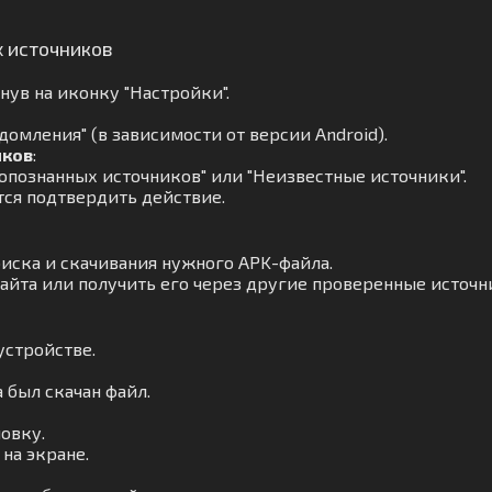
х источников
ув на иконку "Настройки".
омления" (в зависимости от версии Android).
иков
:
опознанных источников" или "Неизвестные источники".
тся подтвердить действие.
оиска и скачивания нужного APK-файла.
айта или получить его через другие проверенные источн
устройстве.
а был скачан файл.
овку.
на экране.