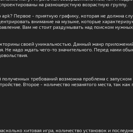
спроектированы на разношерстную возрастную группу.
о apk? Первое - приятную графику, которая не должна с
ентрировать внимание на музыке, которые характеризую
правление. Вам не стоит раздумывать над поиском нужны
икторины своей уникальностью. Данный жанр приложений
ия. Не надо ждать чего-то значительного. Перед нами об
овольствия.
ий полученных требований возможна проблема с запуском
ройстве. Второе - количество незанятого места, так как
насколько хитовая игра, количество установок и последню