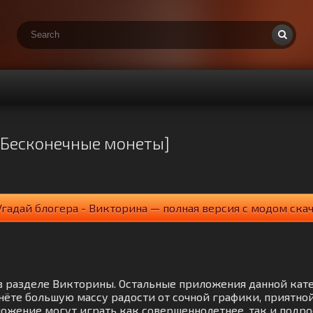
 Бесконечные монеты]
Угадай блогера - Викторина — полная версия с модом ска
 в разделе Викторины. Остальные приложения данной кат
нёте большую массу радости от сочной графики, приятно
ожение могут играть как совершеннолетнее, так и подрос