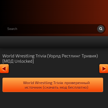
World Wrestling Trivia (Уорлд Рестлинг Тривия)
[МОД Unlocked]
World Wrestling Trivia: проверенный
источник (скачать мод бесплатно)