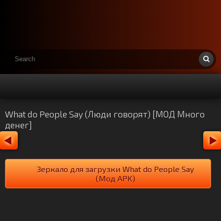
What do People Say (Люди говорят) [МОД Много
денег]
Зеркало для загрузки What do People Say
(Мод APK)