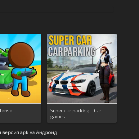
efense
Super car parking - Car
games
 версия apk на Андроид