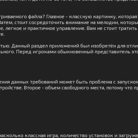
атриваемого файла? Главное - классную картинку, котор
 Затем, стоит сосредоточить внимание на мелодии, кото
ее, легкое и практичное управление. Вам не стоит трати
е.
стью. Данный раздел приложений был изобретён для отлич
ельного. Перед игроками обыкновенный представитель эт
ения данных требований может быть проблема с запуско
ройстве. Второе - объем свободного места, потому что 
асколько классная игра, количество установок и загруже