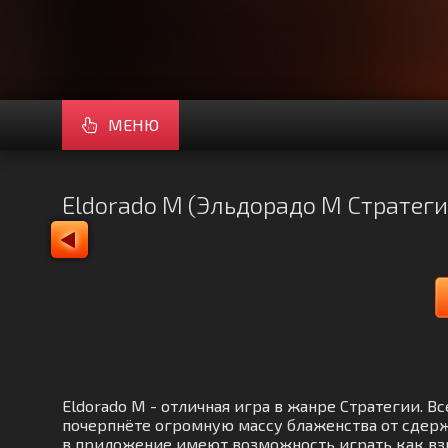
МЕНЮ
Eldorado M (Эльдорадо М Стратег
Eldorado M - отличная игра в жанре Стратегии. 
почерпнёте огромную массу блаженства от сдерж
в приложение имеют возможность играть как взро