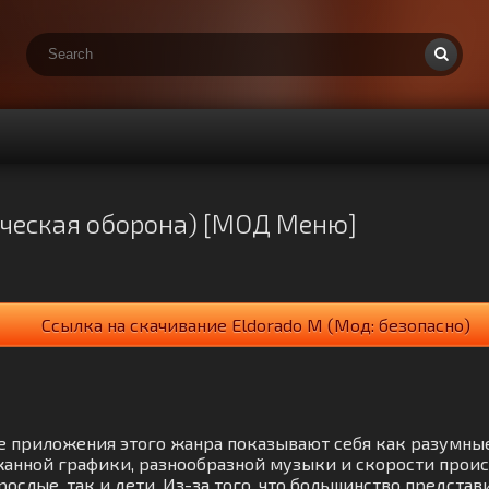
ическая оборона) [МОД Меню]
Ссылка на скачивание Eldorado M (Мод: безопасно)
Все приложения этого жанра показывают себя как разумн
анной графики, разнообразной музыки и скорости проис
слые, так и дети. Из-за того, что большинство предста