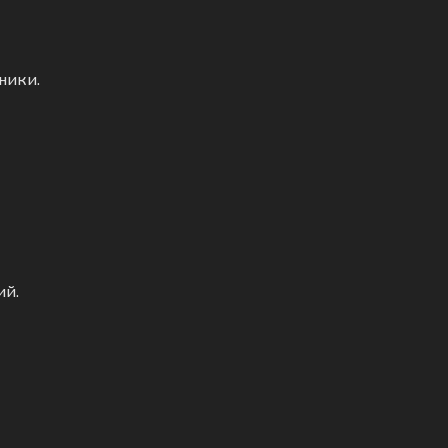
ники.
ий.