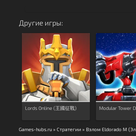
Другие игры:
Lords Online (王國征戰)
Modular Tower 
Games-hubs.ru
»
Стратегии
» Взлом Eldorado M (Э