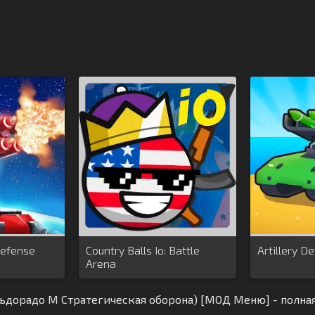
Defense
Country Balls Io: Battle
Artillery D
Arena
льдорадо М Стратегическая оборона) [МОД Меню] - полная