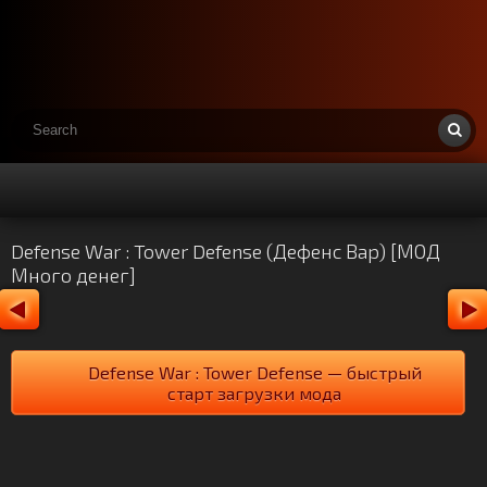
Defense War : Tower Defense (Дефенс Вар) [МОД
Много денег]
Defense War : Tower Defense — быстрый
старт загрузки мода