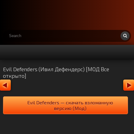
Evil Defenders (Ивил Дефендерс) [МОД Все
открыто]
Evil Defenders — скачать взломанную
версию (Мод)