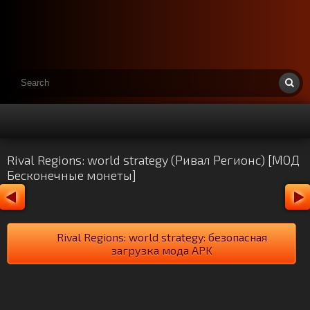
Rival Regions: world strategy (Ривал Регионс) [МОД
Бесконечные монеты]
Rival Regions: world strategy: безопасная
загрузка мода APK