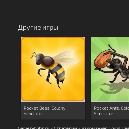
Другие игры:
Pocket Bees: Colony
Pocket Ants: Col
Simulator
Simulator
Games-hubs.ru
»
Стратегии
» Взломанная Going Dee