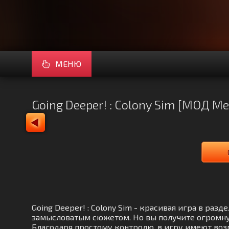
МЕНЮ
Going Deeper! : Colony Sim [МОД M
Going Deeper! : Colony Sim - красивая игра в ра
замысловатым сюжетом. Но вы получите огромну
Благодаря простому контролю, в игру имеют воз