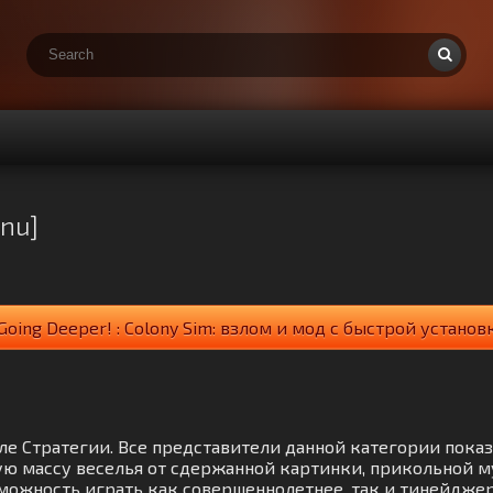
enu]
Going Deeper! : Colony Sim: взлом и мод с быстрой установ
зделе Стратегии. Все представители данной категории пок
ю массу веселья от сдержанной картинки, прикольной м
можность играть как совершеннолетнее, так и тинейдже