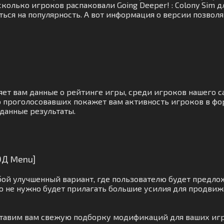
олько игроков распаковали Going Deeper! : Colony Sim дл
ься на популярность. А вот информация о версии позвол
яет вам данные о рейтинге игры, среди игроков нашего 
о проголосовавших покажет вам активность игроков в фо
данные результаты.
МОД Menu]
ой улучшенный вариант, где пользователю будет предло
 не нужно будет прилагать большие усилия для продвиж
ставим вам свежую подборку модификаций для ваших иг