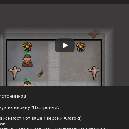
источников
ув на иконку "Настройки".
ависимости от вашей версии Android).
ков
:
стных источников" или "Неизвестные источники".