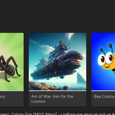
ony
Ark of War: Aim for the
Bee Colony
cosmos
per! : Colony Sim [МОД Menu] - стабильная версия apk на 