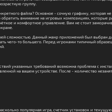
возрастную группу.
нкретного файла? Основное - сочную графику, которая н
 обратить внимание на игровых композициях, которые р
чёткое и комфортное управление. Вам не стоит заморачи
экране.
воей сложностью. Данный жанр приложений был выбран д
дать чего-то большего. Перед игроками типичный образе
ий.
тствий указанных требований возможна проблема с инст
ленной на вашем устройстве. После - количество незанят
асколько популярная игра, счетчик установок и текущую 