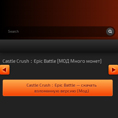
Castle Crush：Epic Battle [МОД Много монет]
Castle Crush：Epic Battle — скачать
взломанную версию (Мод)