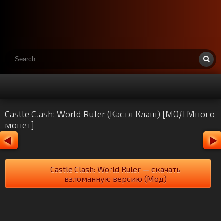
Castle Clash: World Ruler (Кастл Клаш) [МОД Много
монет]
Castle Clash: World Ruler — скачать
взломанную версию (Мод)