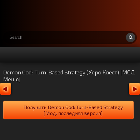
Demon God: Turn-Based Strategy (Херо Квест) [МОД
Меню]
Получить Demon God: Turn-Based Strategy
[Мод: последняя версия]