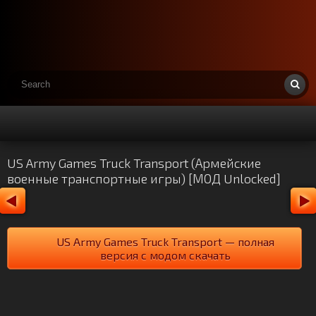
US Army Games Truck Transport (Армейские
военные транспортные игры) [МОД Unlocked]
US Army Games Truck Transport — полная
версия с модом скачать