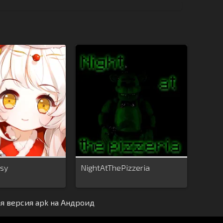
sy
NightAtThePizzeria
ая версия apk на Андроид