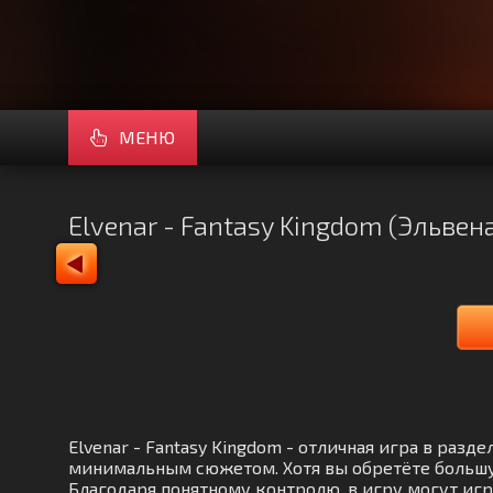
МЕНЮ
Elvenar - Fantasy Kingdom (Эльве
Elvenar - Fantasy Kingdom - отличная игра в раз
минимальным сюжетом. Хотя вы обретёте большу
Благодаря понятному контролю, в игру могут игр