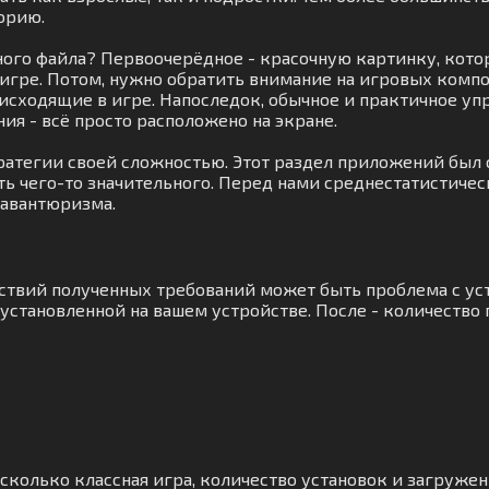
орию.
ного файла? Первоочерёдное - красочную картинку, кот
игре. Потом, нужно обратить внимание на игровых комп
сходящие в игре. Напоследок, обычное и практичное упра
я - всё просто расположено на экране.
ратегии своей сложностью. Этот раздел приложений был с
ть чего-то значительного. Перед нами среднестатистичес
 авантюризма.
тствий полученных требований может быть проблема с у
становленной на вашем устройстве. После - количество п
асколько классная игра, количество установок и загружен