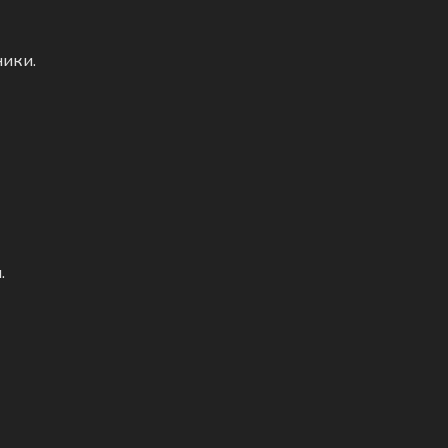
ники.
.