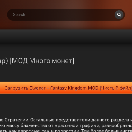
нар) [МОД Много монет]
Загрузить Elvenar - Fantasy Kingdom MOD [Чистый файл
деле Стратегии. Остальные представители данного раздела
ю массу блаженства от красочной графики, разнообразно
ать как взрослые, так и подростки. Тем более большинс