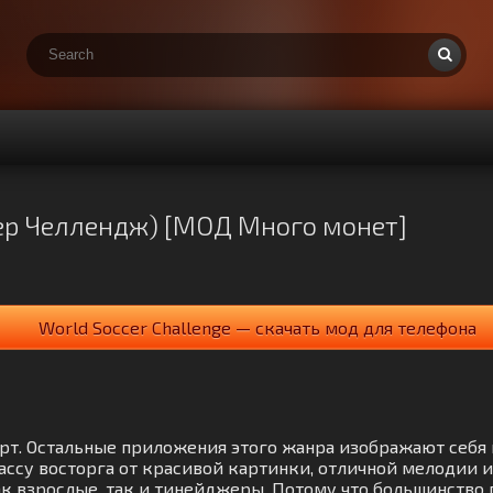
кер Челлендж) [МОД Много монет]
World Soccer Challenge — скачать мод для телефона
Спорт. Остальные приложения этого жанра изображают себ
су восторга от красивой картинки, отличной мелодии и
ак взрослые, так и тинейджеры. Потому что большинство