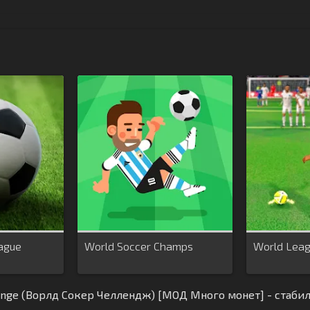
ague
World Soccer Champs
World Leag
enge (Ворлд Сокер Челлендж) [МОД Много монет] - стаби