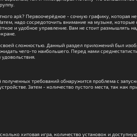
руппу.
етного apk? Первоочерёдное - сочную графику, которая
 Затем, надо сосредоточить внимание на музыке, которы
, чёткое и удобное управление. Вам не стоит размышлять 
экране.
т своей сложностью. Данный раздел приложений был изо
 ожидать чего-то наибольшего. Перед нами среднестатист
 удовольствия.
ий полученных требований обнаружится проблема с запус
стройстве. Затем - количество пустого места, так как п
сколько хитовая игра, количество установок и доступную