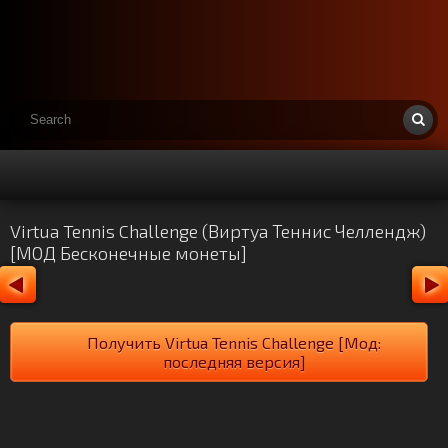
Virtua Tennis Challenge (Виртуа Теннис Челлендж)
[МОД Бесконечные монеты]
Получить Virtua Tennis Challenge [Мод:
последняя версия]