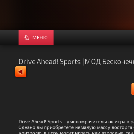
МЕНЮ
Drive Ahead! Sports [МОД Бесконеч
Drive Ahead! Sports - умопомрачительная игра в
Однако вы приобретёте немалую массу восторга 
контролю, в игру могут играть как взрослые, та