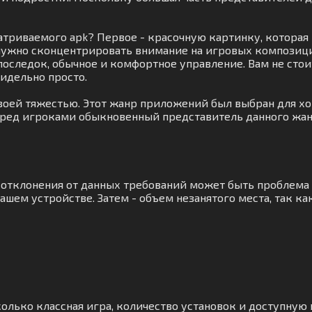
атриваемого apk? Первое - красочную картинку, которая 
нужно сконцентрировать внимание на игровых композици
последок, обычное и комфортное управление. Вам не ст
ридельно просто.
воей тяжестью. Этот жанр приложений был выбран для хор
еред игроками обыкновенный представитель данного жан
а отклонения от данных требований может быть проблема 
шем устройстве. Затем - объем незанятого места, так к
олько классная игра, количество установок и доступную 