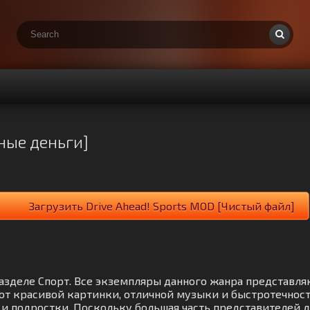
ные деньги]
Загрузить Drive Ahead! Sports MOD [Чистый файл]
 разделе Спорт. Все экземпляры данного жанра представл
от красивой картинки, отличной музыки и быстротечнос
к и подростки. Поскольку большая часть представителей 