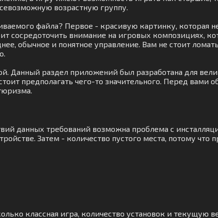
всевозможную возрастную группу.
иваемого файла? Первое - красивую картинку, которая н
оит сосредоточить внимание на игровых композициях, к
днее, обычное и понятное управление. Вам не стоит лома
о.
стой. Данный раздел приложений был разработана для вел
 стоит предполагать чего-то значительного. Перед вами 
тюризма.
ствий данных требований возможна проблема с инсталля
ройстве. Затем - количество пустого места, потому что 
колько классная игра, количество установок и текущую ве