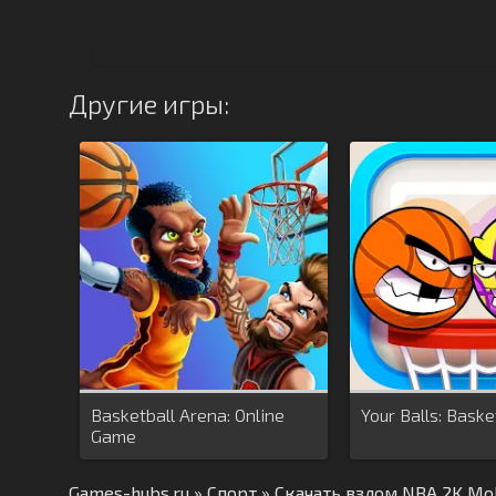
Другие игры:
Basketball Arena: Online
Your Balls: Bask
Game
Games-hubs.ru
»
Спорт
» Скачать взлом NBA 2K Mob