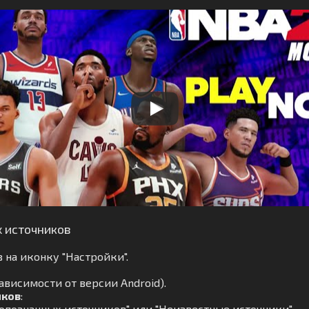
х источников
 на иконку "Настройки".
ависимости от версии Android).
иков
:
опознанных источников" или "Неизвестные источники".