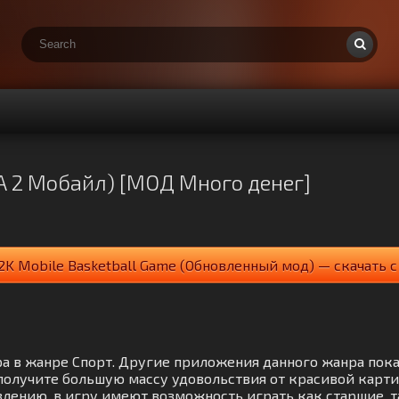
БА 2 Мобайл) [МОД Много денег]
2K Mobile Basketball Game (Обновленный мод) — скачать с
гра в жанре Спорт. Другие приложения данного жанра пок
лучите большую массу удовольствия от красивой карти
лению, в игру имеют возможность играть как старшие, т