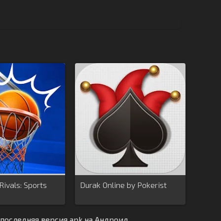
Rivals: Sports
Durak Online by Pokerist
 последняя версия apk на Андроид