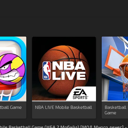
etball Game
NBA LIVE Mobile Basketball
Basketball 
Game
ile Basketball Game (НБА 2 Мобайл) [МОД Много денег] -