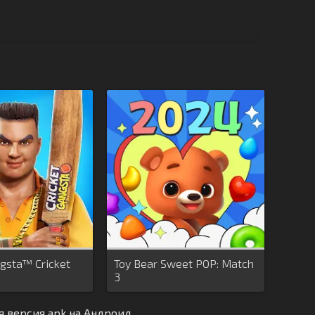
ngsta™ Cricket
Toy Bear Sweet POP: Match
3
ая версия apk на Андроид