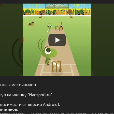
анных источников
ув на иконку "Настройки".
ависимости от версии Android).
точников
:
авторизованных источников" или "Неизвестные источники