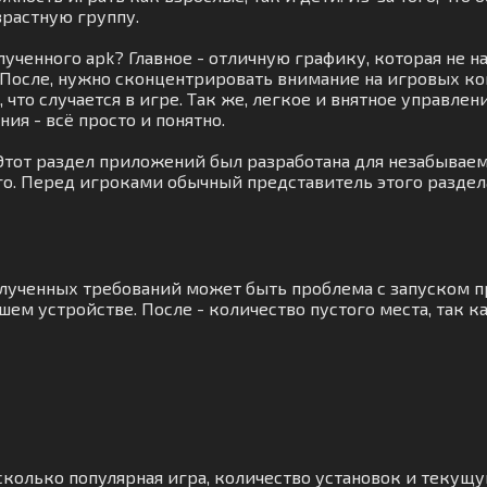
растную группу.
лученного apk? Главное - отличную графику, которая не
 После, нужно сконцентрировать внимание на игровых к
то случается в игре. Так же, легкое и внятное управлени
ия - всё просто и понятно.
 Этот раздел приложений был разработана для незабываемо
го. Перед игроками обычный представитель этого раздел
полученных требований может быть проблема с запуском 
ем устройстве. После - количество пустого места, так 
сколько популярная игра, количество установок и текущу