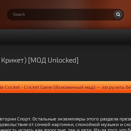
л Крикет) [МОД Unlocked]
le Cricket - Cricket Game (Взломанный мод) — загрузить б
 категории Спорт. Остальные экземпляры этого раздела пр
довольствия от сочной картинки, спокойной музыки и ск
ность играть как взрослые, так и дети. Из-за того, что