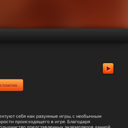
есплатно
езентуют себя как разумные игры, с необычным
орости происходящего в игре. Благодаря
 большинство представленных экземпляров данной