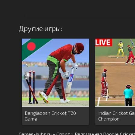
Другие игры:
Bangladesh Cricket T20
Indian Cricket G
Game
Champion
Games-hubs.ru
»
Спорт
» Взломанная Doodle Cricke