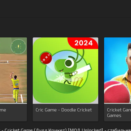
ame
Cric Game - Doodle Cricket
Cricket Ga
Games
t - Cricket Game (Дудл Крикет) [МОД Unlocked] - стабильн