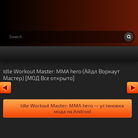
Idle Workout Master: MMA hero (Айдл Воркаут
Мастер) [МОД Все открыто]
Idle Workout Master: MMA hero — установка
мода на Android