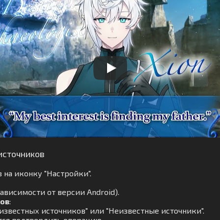
источников
 на иконку "Настройки".
ависимости от версии Android).
ков
:
известных источников" или "Неизвестные источники".
тся подтвердить операцию.