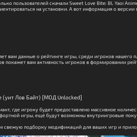
ько пользователей скачали Sweet Love Bite: BL Yaoi Anim
иентироваться на установки. А вот информация о версии
яет вам данные о рейтинге игры, среди игроков нашего 
ов покажет вам активность игроков в формировании рейт
e (уит Лов Байт) [МОД Unlocked]
ант, где игроку будет предоставлено массивное количес
мфортной игры, ещё будут возможны внутриигровые поку
вам свежую подборку модификаций для ваших игр и прил