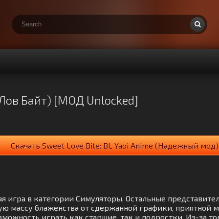
т Лов Байт) [МОД Unlocked]
Скачать Sweet Love Bite: BL Yaoi Anime (Надежный мод)
ьная игра в категории Симуляторы. Остальные представите
ю массу блаженства от сдержанной графики, приятной м
можность играть как старшие, так и подростки. Из-за то