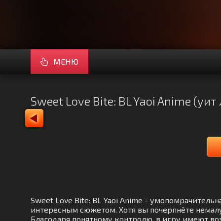
МЕНЮ
Sweet Love Bite: BL Yaoi Anime (уи
Sweet Love Bite: BL Yaoi Anime - умопомрачител
интересным сюжетом. Хотя вы почерпнёте немалу
Благодаря понятному контролю, в игру имеют воз