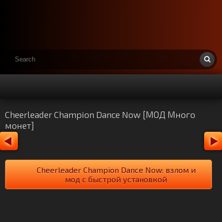
Cheerleader Champion Dance Now [МОД Много
монет]
Cheerleader Champion Dance Now: взлом и
мод с быстрой установкой