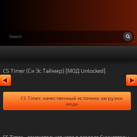
CS Timer (Си Эс Таймер) [МОД Unlocked]
CS Timer: качественный источник загрузки
мода
CS Timer - замечательная игра в разделе Симуляторы.