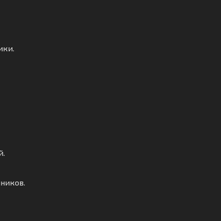
ики.
й.
ников.