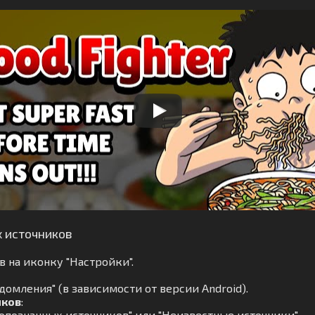
х источников
 на иконку "Настройки".
омления" (в зависимости от версии Android).
иков
:
опознанных источников" или "Неизвестные источники".