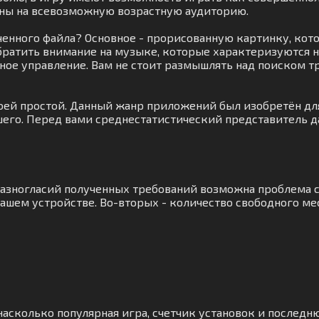
ны на всевозможную возрастную аудиторию.
енного файла? Основное - прорисованную картинку, котор
братить внимание на музыке, которые характеризуются н
тное управление. Вам не стоит размышлять над поиском 
оей простой. Данный жанр приложений был изобретён для 
шего. Перед вами среднестатистический представитель д
 разногласий полученных требований возможна проблема 
ашем устройстве. Во-вторых - количество свободного мес
асколько популярная игра, счетчик установок и последню