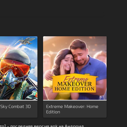
: Sky Combat 3D
Extreme Makeover: Home
Edition
то] - последняя версия apk на Андроид