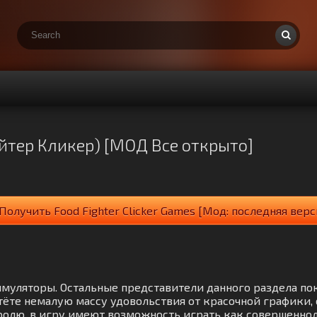
айтер Кликер) [МОД Все открыто]
Получить Food Fighter Clicker Games [Мод: последняя верс
 Симуляторы. Остальные представители данного раздела по
ёте немалую массу удовольствия от красочной графики,
олю, в игру имеют возможность играть как совершеннолет