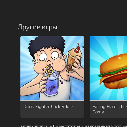
Другие игры:
Drink Fighter Clicker Idle
Eating Hero: Cli
Game
Games-hubs.ru
»
Симуляторы
» Взломанная Food Fi