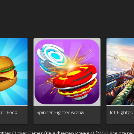
cker Food
Spinner Fighter Arena
Jet Fighter
ghter Clicker Games (Фуд Файтер Кликер) [МОД Все откры