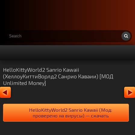
HelloKittyWorld2 Sanrio Kawaii
(ХеллоуКиттиВорлд2 Санрио Каваии) [МОД
Unlimited Money]
HelloKittyWorld2 Sanrio Kawaii (Мод:
проверено на вирусы) — скачать