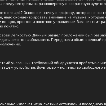
ра предусмотрены на разношерстную возрастную аудитор
ретного apk? Основное - сочную графику, которая не на
е, надо сконцентрировать внимание на музыке, которые
це концов, простое и понятное управление. Вам не стоит
о понятно.
 своей легкостью. Данный раздел приложений был разра
жидать чего-то наибольшего. Перед нами обыкновенный пр
риключений.
тствий указанных требований обнаружится проблема с и
 вашем устройстве. Во-вторых - количество свободного м
сколько классная игра, счетчик установок и последнюю ве