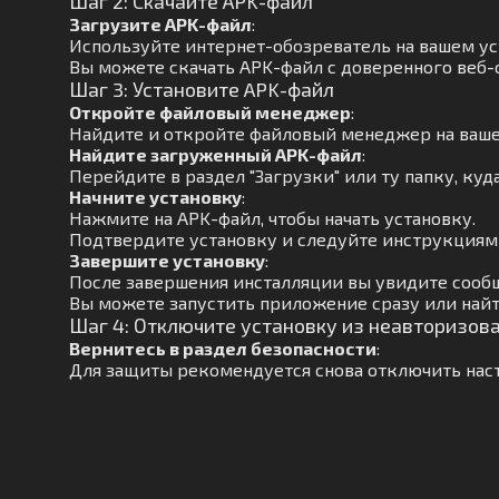
Шаг 2: Скачайте APK-файл
Загрузите APK-файл
:
Используйте интернет-обозреватель на вашем ус
Вы можете скачать APK-файл с доверенного веб-
Шаг 3: Установите APK-файл
Откройте файловый менеджер
:
Найдите и откройте файловый менеджер на ваше
Найдите загруженный APK-файл
:
Перейдите в раздел "Загрузки" или ту папку, куд
Начните установку
:
Нажмите на APK-файл, чтобы начать установку.
Подтвердите установку и следуйте инструкциям 
Завершите установку
:
После завершения инсталляции вы увидите сообщ
Вы можете запустить приложение сразу или найт
Шаг 4: Отключите установку из неавторизов
Вернитесь в раздел безопасности
:
Для защиты рекомендуется снова отключить наст