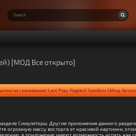
лей) [МОД Все открыто]
ылка на скачивание Last Play: Ragdoll Sandbox (Мод: безоп
 в разделе Симуляторы. Другие приложения данного разде
те огромную массу восторга от красивой картинки, отл
авлению, в приложение имеют возможность играть как со