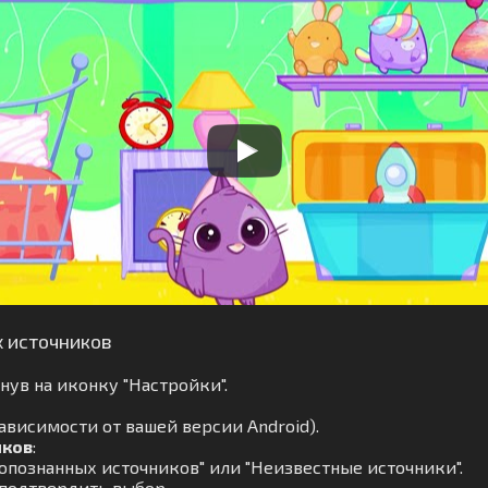
х источников
ув на иконку "Настройки".
ависимости от вашей версии Android).
иков
:
опознанных источников" или "Неизвестные источники".
 подтвердить выбор.