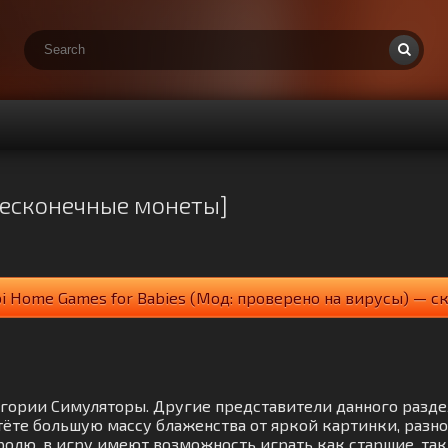
Бесконечные монеты]
bi Home Games for Babies (Мод: проверено на вирусы) — с
атегории Симуляторы. Другие представители данного разд
те большую массу блаженства от яркой картинки, разн
олю, в игру имеют возможность играть как старшие, так 