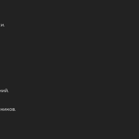
и.
ний.
ников.