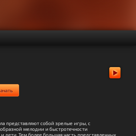
качать
ела представляют собой зрелые игры, с
ообразной мелодии и быстротечности
и дети. Тем более большая часть представленных