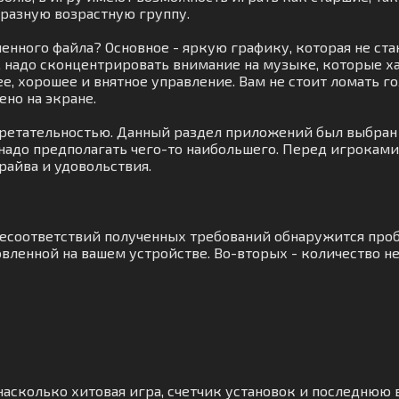
разную возрастную группу.
енного файла? Основное - яркую графику, которая не ста
, надо сконцентрировать внимание на музыке, которые 
нее, хорошее и внятное управление. Вам не стоит ломать 
ено на экране.
бретательностью. Данный раздел приложений был выбран 
 надо предполагать чего-то наибольшего. Перед игрокам
райва и удовольствия.
 несоответствий полученных требований обнаружится про
вленной на вашем устройстве. Во-вторых - количество не
асколько хитовая игра, счетчик установок и последнюю в