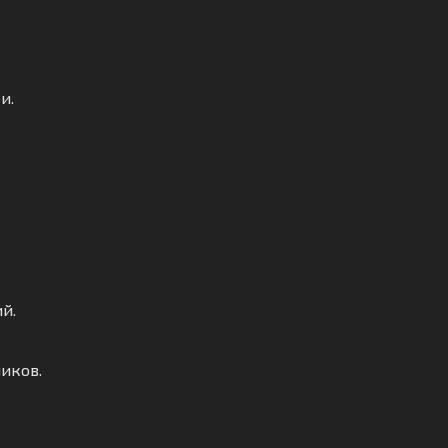
и.
й.
иков.