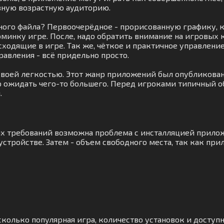
зную возрастную аудиторию.
ного файла? Первоочерёдное - прорисованную графику, 
минку игре. После, надо обратить внимание на игровых
дящие в игре. Так же, чёткое и практичное управление.
авления - всё придельно просто.
 своей легкостью. Этот жанр приложений был опубликова
до ожидать чего-то большего. Перед игроками типичный о
.
ных требований возможна проблема с инсталляцией прило
стройстве. Затем - объем свободного места, так как пр
сколько популярная игра, количество установок и доступн