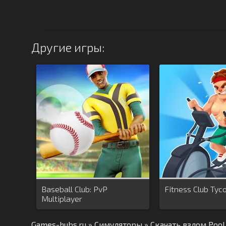
Другие игры:
Baseball Club: PvP
Fitness Club Tyc
Multiplayer
Games-hubs.ru
»
Симуляторы
» Скачать взлом Poo