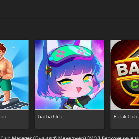
oon
Gacha Club
Batak Club
l Club Manager (Пул Клуб Менеджер) [МОД Бесконечные мо