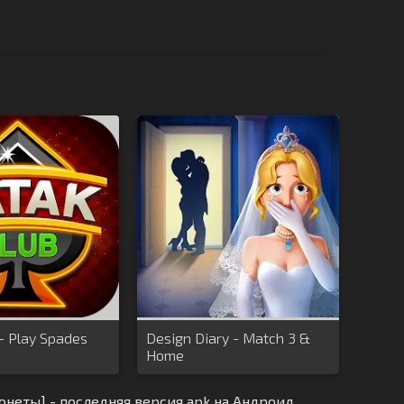
 - Play Spades
Design Diary - Match 3 &
Home
неты] - последняя версия apk на Андроид