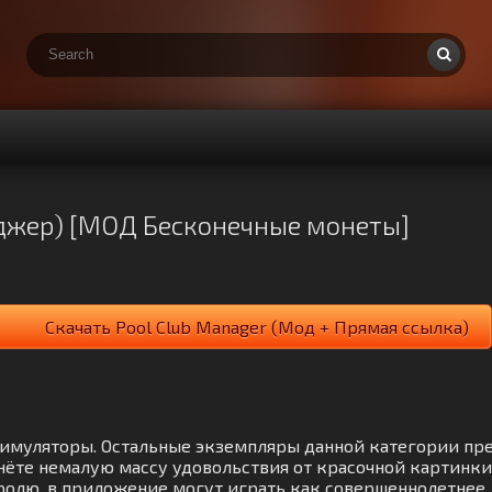
еджер) [МОД Бесконечные монеты]
Скачать Pool Club Manager (Мод + Прямая ссылка)
 Симуляторы. Остальные экземпляры данной категории пр
нёте немалую массу удовольствия от красочной картинки
ролю, в приложение могут играть как совершеннолетнее,